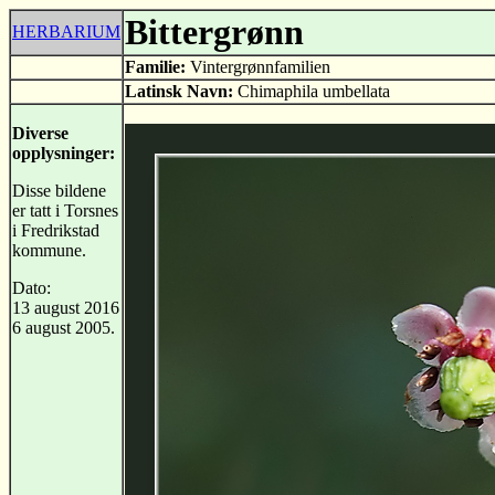
Bittergrønn
HERBARIUM
Familie:
Vintergrønnfamilien
Latinsk Navn:
Chimaphila umbellata
Diverse
opplysninger:
Disse bildene
er tatt i Torsnes
i Fredrikstad
kommune.
Dato:
13 august 2016
6 august 2005.