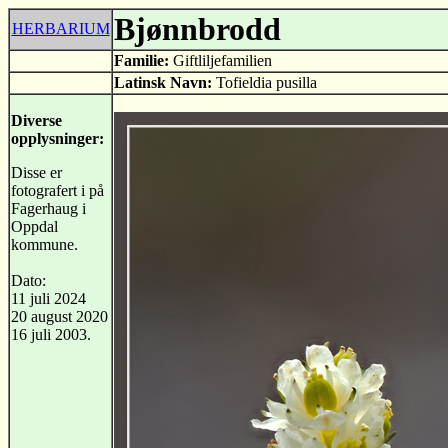
Bjønnbrodd
HERBARIUM
Familie:
Giftliljefamilien
Latinsk Navn:
Tofieldia pusilla
Diverse
opplysninger:
Disse er
fotografert i på
Fagerhaug i
Oppdal
kommune.
Dato:
11 juli 2024
20 august 2020
16 juli 2003.