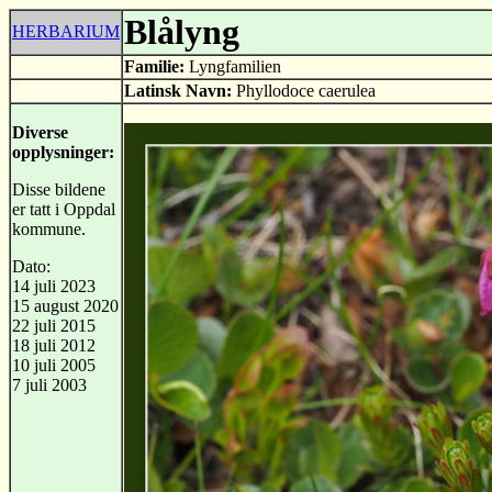
Blålyng
HERBARIUM
Familie:
Lyngfamilien
Latinsk Navn:
Phyllodoce caerulea
Diverse
opplysninger:
Disse bildene
er tatt i Oppdal
kommune.
Dato:
14 juli 2023
15 august 2020
22 juli 2015
18 juli 2012
10 juli 2005
7 juli 2003