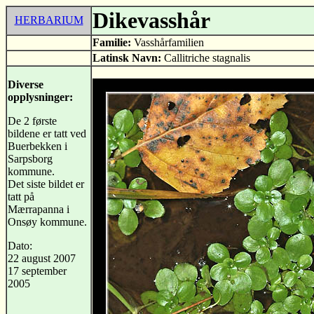
Dikevasshår
HERBARIUM
Familie:
Vasshårfamilien
Latinsk Navn:
Callitriche stagnalis
Diverse
opplysninger:
De 2 første
bildene er tatt ved
Buerbekken i
Sarpsborg
kommune.
Det siste bildet er
tatt på
Mærrapanna i
Onsøy kommune.
Dato:
22 august 2007
17 september
2005