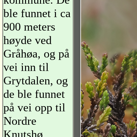
ble funnet i ca
900 meters
høyde ved
Gråhøa, og på
vei inn til
Grytdalen, og
de ble funnet
på vei opp til
Nordre
Knutshø.