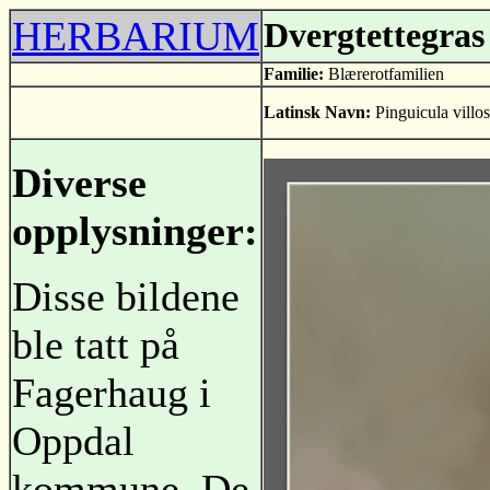
HERBARIUM
Dvergtettegras
Familie:
Blærerotfamilien
Latinsk Navn:
Pinguicula villo
Diverse
opplysninger:
Disse bildene
ble tatt på
Fagerhaug i
Oppdal
kommune. De