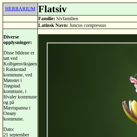
Flatsiv
HERBARIUM
Familie:
Sivfamilien
Latinsk Navn:
Juncus compressus
Diverse
opplysninger:
Disse bildene er
tatt ved
Kolbjørnviksjøen
i Rakkestad
kommune, ved
Mønster i
Trøgstad
kommune, i
Hvaler kommune
og på
Mærrapanna i
Onsøy
kommune.
Dato:
21 september