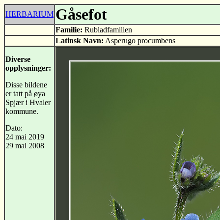
Gåsefot
HERBARIUM
Familie:
Rubladfamilien
Latinsk Navn:
Asperugo procumbens
Diverse
opplysninger:
Disse bildene
er tatt på øya
Spjær i Hvaler
kommune.
Dato:
24 mai 2019
29 mai 2008