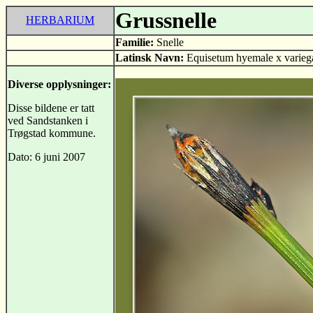
Grussnelle
HERBARIUM
Familie:
Snelle
Latinsk Navn:
Equisetum hyemale x varie
Diverse opplysninger:
Disse bildene er tatt
ved Sandstanken i
Trøgstad kommune.
Dato: 6 juni 2007