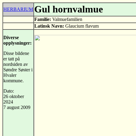
Gul hornvalmue
HERBARIUM
Familie:
Valmuefamilien
Latinsk Navn:
Glaucium flavum
Diverse
opplysninger:
Disse bildene
er tatt på
nordsiden av
Søndre Søster i
Hvaler
kommune.
Dato:
26 oktober
2024
7 august 2009