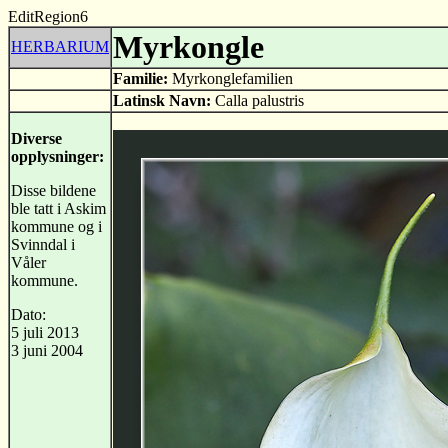
EditRegion6
Myrkongle
HERBARIUM
Familie:
Myrkonglefamilien
Latinsk Navn:
Calla palustris
Diverse
opplysninger:
Disse bildene
ble tatt i Askim
kommune og i
Svinndal i
Våler
kommune.
Dato:
5 juli 2013
3 juni 2004