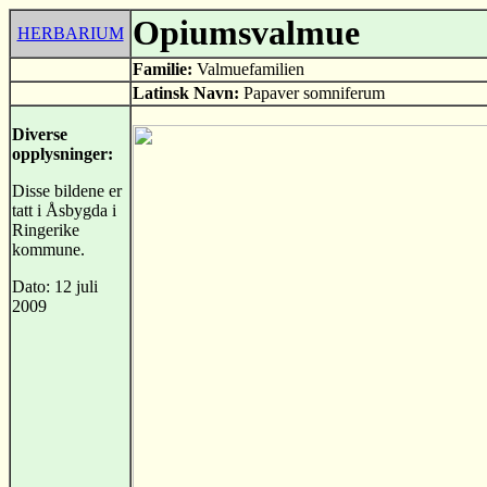
Opiumsvalmue
HERBARIUM
Familie:
Valmuefamilien
Latinsk Navn:
Papaver somniferum
Diverse
opplysninger:
Disse bildene er
tatt i Åsbygda i
Ringerike
kommune.
Dato: 12 juli
2009