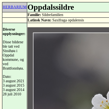
Oppdalssildre
HERBARIUM
Familie:
Sildrefamilien
Latinsk Navn:
Saxifraga opdalensis
Diverse
opplysninger:
Disse bildene
ble tatt ved
Sissihøa i
Oppdal
kommune, og
ved
Brattfonnhøa.
Dato:
3 august 2021
3 august 2015
3 august 2014
28 juli 2010