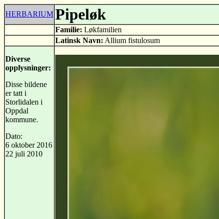
Pipeløk
HERBARIUM
Familie:
Løkfamilien
Latinsk Navn:
Allium fistulosum
Diverse
opplysninger:
Disse bildene
er tatt i
Storlidalen i
Oppdal
kommune.
Dato:
6 oktober 2016
22 juli 2010