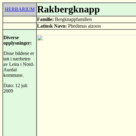
Rakbergknapp
HERBARIUM
Familie:
Bergknappfamilien
Latinsk Navn:
Phedimus aizoon
Diverse
opplysninger:
Disse bildene er
tatt i nærheten
av Leira i Nord-
Aurdal
kommune.
Dato: 12 juli
2009