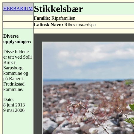
Stikkelsbær
HERBARIUM
Familie:
Ripsfamilien
Latinsk Navn:
Ribes uva-crispa
Diverse
opplysninger:
Disse bildene
er tatt ved Solli
Bruk i
Sarpsborg
kommune og
på Rauer i
Fredrikstad
kommune.
Dato:
8 juni 2013
9 mai 2006