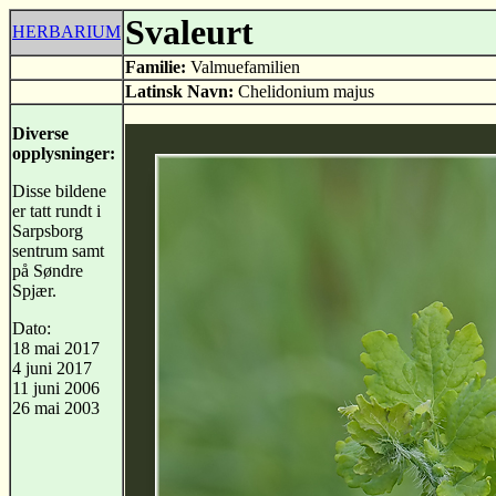
Svaleurt
HERBARIUM
Familie:
Valmuefamilien
Latinsk Navn:
Chelidonium majus
Diverse
opplysninger:
Disse bildene
er tatt rundt i
Sarpsborg
sentrum samt
på Søndre
Spjær.
Dato:
18 mai 2017
4 juni 2017
11 juni 2006
26 mai 2003