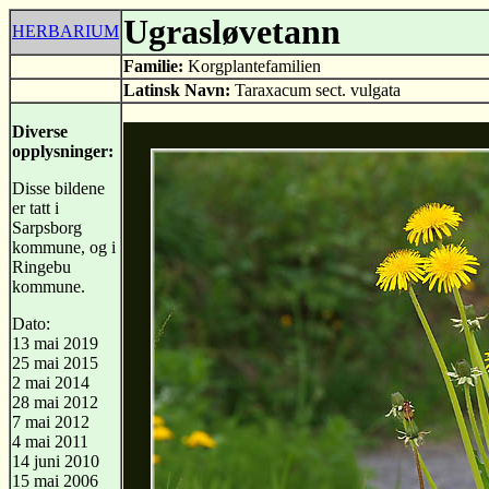
Ugrasløvetann
HERBARIUM
Familie:
Korgplantefamilien
Latinsk Navn:
Taraxacum sect. vulgata
Diverse
opplysninger:
Disse bildene
er tatt i
Sarpsborg
kommune, og i
Ringebu
kommune.
Dato:
13 mai 2019
25 mai 2015
2 mai 2014
28 mai 2012
7 mai 2012
4 mai 2011
14 juni 2010
15 mai 2006