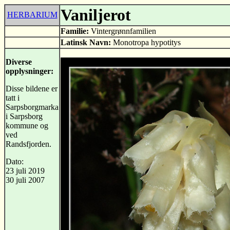
Vaniljerot
HERBARIUM
Familie:
Vintergrønnfamilien
Latinsk Navn:
Monotropa hypotitys
Diverse
opplysninger:
Disse bildene er
tatt i
Sarpsborgmarka
i Sarpsborg
kommune og
ved
Randsfjorden.
Dato:
23 juli 2019
30 juli 2007