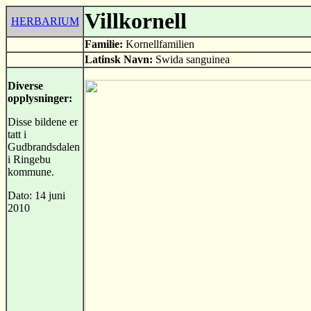
Villkornell
HERBARIUM
Familie:
Kornellfamilien
Latinsk Navn:
Swida sanguinea
Diverse
opplysninger:
Disse bildene er
tatt i
Gudbrandsdalen
i Ringebu
kommune.
Dato: 14 juni
2010