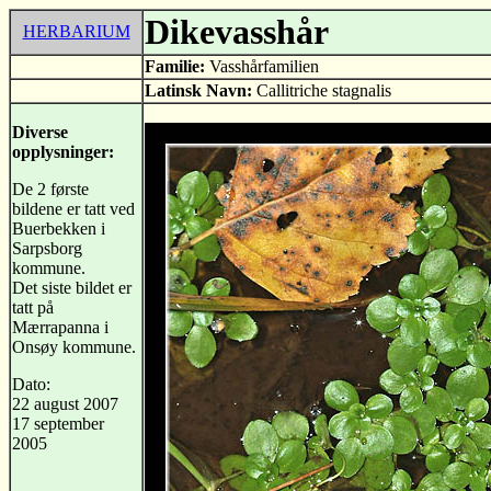
Dikevasshår
HERBARIUM
Familie:
Vasshårfamilien
Latinsk Navn:
Callitriche stagnalis
Diverse
opplysninger:
De 2 første
bildene er tatt ved
Buerbekken i
Sarpsborg
kommune.
Det siste bildet er
tatt på
Mærrapanna i
Onsøy kommune.
Dato:
22 august 2007
17 september
2005