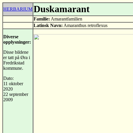
Duskamarant
HERBARIUM
Familie:
Amarantfamilien
Latinsk Navn:
Amaranthus retroflexus
Diverse
opplysninger:
Disse bildene
er tatt på Øra i
Fredrikstad
kommune.
Dato:
11 oktober
2020
22 september
2009