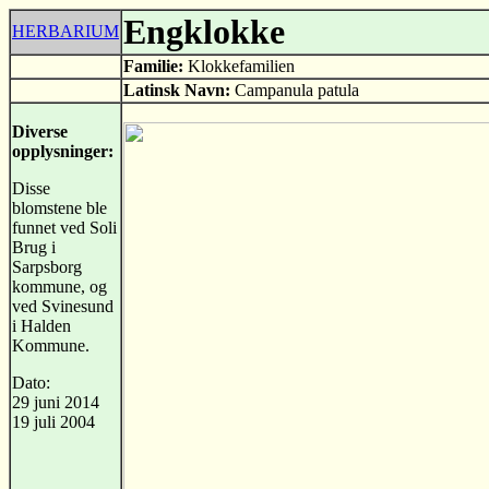
Engklokke
HERBARIUM
Familie:
Klokkefamilien
Latinsk Navn:
Campanula patula
Diverse
opplysninger:
Disse
blomstene ble
funnet ved Soli
Brug i
Sarpsborg
kommune, og
ved Svinesund
i Halden
Kommune.
Dato:
29 juni 2014
19 juli 2004