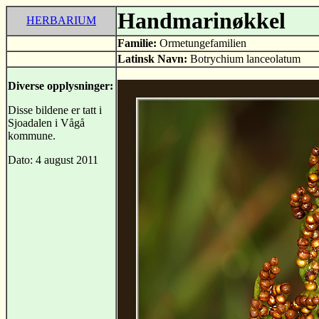
Handmarinøkkel
HERBARIUM
Familie:
Ormetungefamilien
Latinsk Navn:
Botrychium lanceolatum
Diverse opplysninger:
Disse bildene er tatt i
Sjoadalen i Vågå
kommune.
Dato: 4 august 2011