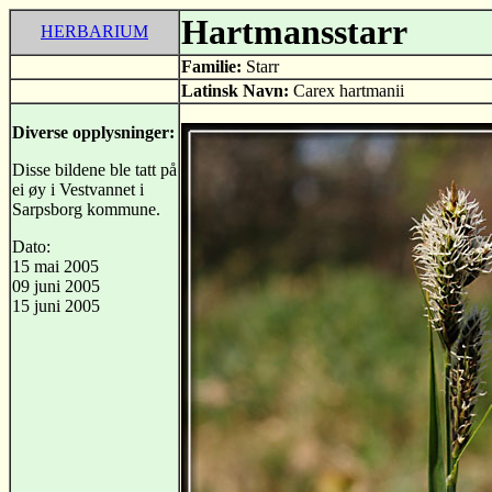
Hartmansstarr
HERBARIUM
Familie:
Starr
Latinsk Navn:
Carex hartmanii
Diverse opplysninger:
Disse bildene ble tatt på
ei øy i Vestvannet i
Sarpsborg kommune.
Dato:
15 mai 2005
09 juni 2005
15 juni 2005