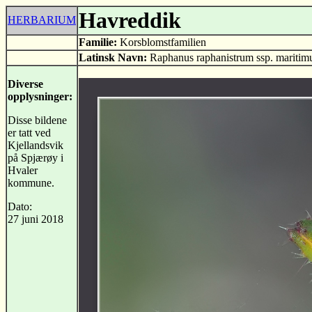
Havreddik
HERBARIUM
Familie:
Korsblomstfamilien
Latinsk Navn:
Raphanus raphanistrum ssp. maritim
Diverse
opplysninger:
Disse bildene
er tatt ved
Kjellandsvik
på Spjærøy i
Hvaler
kommune.
Dato:
27 juni 2018