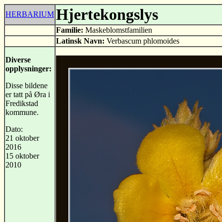
Hjertekongslys
HERBARIUM
Familie:
Maskeblomstfamilien
Latinsk Navn:
Verbascum phlomoides
Diverse
opplysninger:
Disse bildene
er tatt på Øra i
Fredikstad
kommune.
Dato:
21 oktober
2016
15 oktober
2010