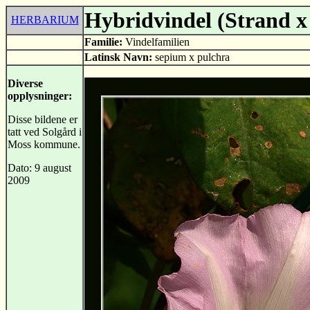
Hybridvindel (Strand x
HERBARIUM
Familie:
Vindelfamilien
Latinsk Navn:
sepium x pulchra
Diverse
opplysninger:
Disse bildene er
tatt ved Solgård i
Moss kommune.
Dato: 9 august
2009