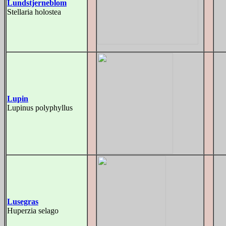
Lundstjerneblom
Stellaria holostea
Lupin
Lupinus polyphyllus
Lusegras
Huperzia selago