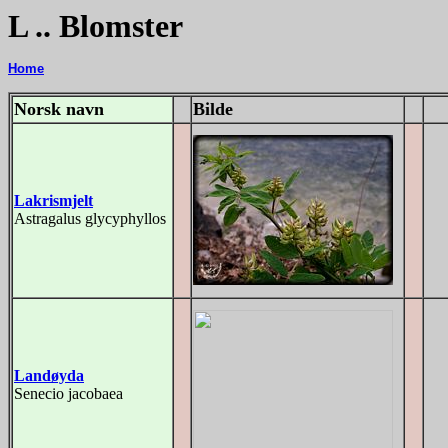
L .. Blomster
Home
Norsk navn
Bilde
Lakrismjelt
Astragalus glycyphyllos
Landøyda
Senecio jacobaea