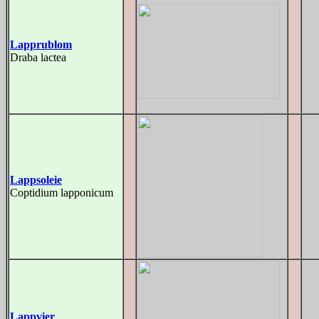
Lapprublom
Draba lactea
Lappsoleie
Coptidium lapponicum
Lappvier