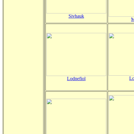
Sivhauk
M
Lo
Lodnefiol