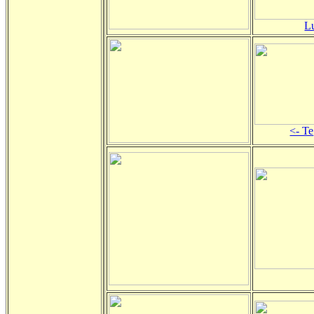
L
<- Te