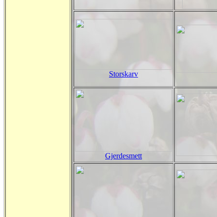
Storskarv
Gjerdesmett