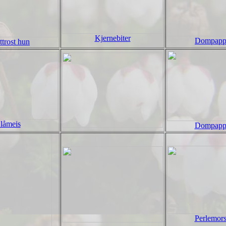
Kjernebiter
Dompapp
ttrost hun
låmeis
Dompapp
Perlemor