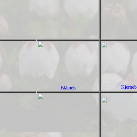
Kjernebi
Blåmeis