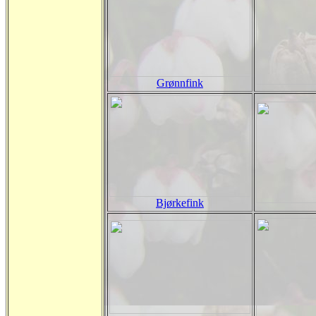
Grønnfink
Bjørkefink