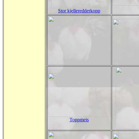
Stor kjelleredderkopp
Toppmeis