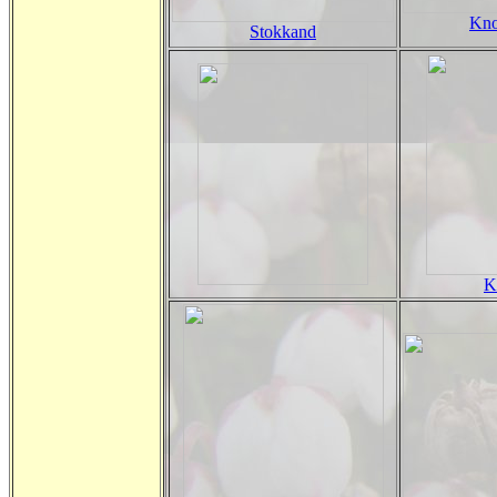
Kno
Stokkand
K