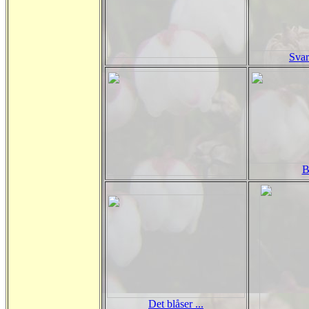
Svar
B
Det blåser ...