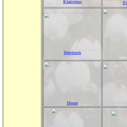
Klatremus
Fo
Stjertmeis
Hegre